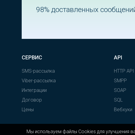
98% доставленных сообщени
СЕРВИС
API
SMS-рассылка
HTTP API
Viber-рассылка
SMPP
Интеграции
SOAP
Договор
SQL
Цены
Вебхуки
Мы используем файлы Cookies для улучшения в