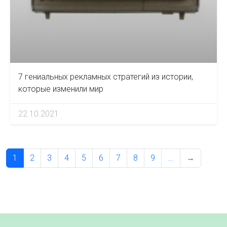
7 гениальных рекламных стратегий из истории,
которые изменили мир
22.10.2021
1
2
3
4
5
6
7
8
9
...
→