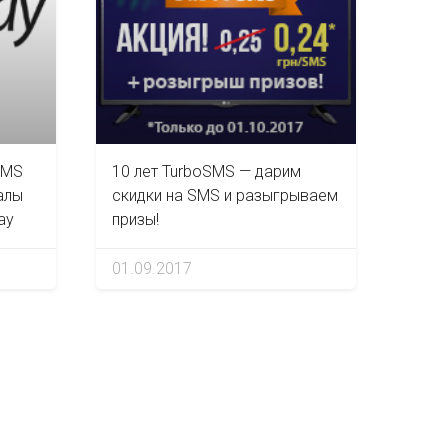
SMS
10 лет TurboSMS — дарим
алы
скидки на SMS и разыгрываем
ay
призы!
01.09.2017