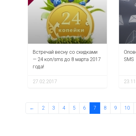
Встречай весну со скидками
Опов
— 24 коп/sms до 8 марта 2017
SMS
года!
27.02.2017
23.11
←
2
3
4
5
6
7
8
9
10