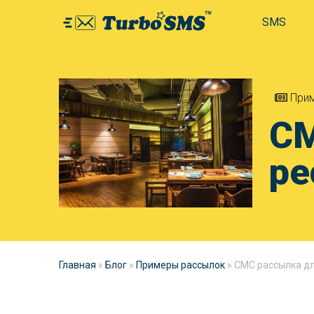
SMS
Прим
СМ
ре
Главная
»
Блог
»
Примеры рассылок
»
СМС рассылка дл