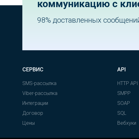
коммуникацию с кли
98% доставленных сообщени
СЕРВИС
API
SMS-рассылка
HTTP API
Viber-рассылка
SMPP
Интеграции
SOAP
Договор
SQL
Цены
Вебхуки