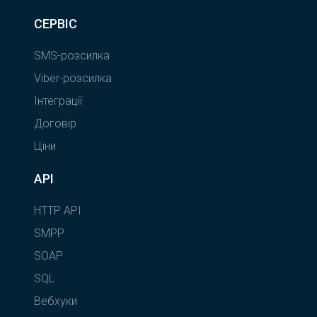
СЕРВІС
SMS-розсилка
Viber-розсилка
Інтеграції
Договір
Ціни
API
HTTP API
SMPP
SOAP
SQL
Вебхуки