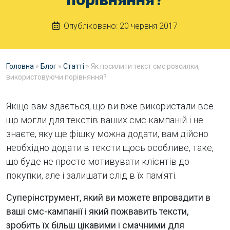
Опубліковано:
20 червня 2017
Головна
»
Блог
»
Статті
»
Як посилити текст смс розсилки,
використовуючи порівняння?
Якщо вам здається, що ви вже використали все
що могли для текстів ваших смс кампаній і не
знаєте, яку ще фішку можна додати, вам дійсно
необхідно додати в тексти щось особливе, таке,
що буде не просто мотивувати клієнтів до
покупки, але і залишати слід в їх пам'яті.
Суперінструмент, який ви можете впровадити в
ваші смс-кампанії і який пожвавить тексти,
зробить їх більш цікавими і смачними для