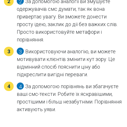
За допомогою аналогії ви змушуєте
2
одержувачів смс думати, так як вона
привертає увагу. Ви зможете донести
просту ідею, заклик до дії без важких слів.
Просто використовуйте метафори і
порівняння.
Використовуючи аналогію, ви можете
3
мотивувати клієнтів змінити кут зору. Це
відмінний спосіб пояснити ціну або
підкреслити вигідні переваги.
За допомогою порівнянь ви збагачуєте
4
ваші смс-тексти. Робите їх яскравішими,
простішими і більш незабутніми. Порівняння
активують уяви.