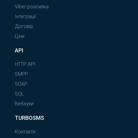
Viber-розсилка
Інтеграції
Договір
Ціни
API
HTTP API
SMPP
SOAP
SQL
Вебхуки
TURBOSMS
Контакти