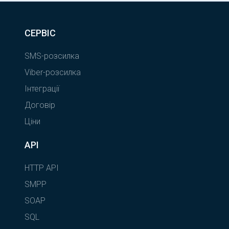
СЕРВІС
SMS-розсилка
Viber-розсилка
Інтеграції
Договір
Ціни
API
HTTP API
SMPP
SOAP
SQL