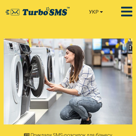
УКР
Приклади SMS-розсилок для бізнесу