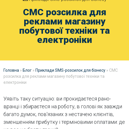
СМС розсилка для
реклами магазину
побутової техніки та
електроніки
Головна
»
Блог
»
Приклади SMS-розсилок для бізнесу
»
СМС
розсилка для реклами магазину побутової техніки та
електроніки
Уявіть таку ситуацію: ви прокидаєтеся рано-
вранці і збираєтеся на роботу, в голові як завжди
багато думок, пов'язаних з нестачею клієнтів,
зменшенням прибутку і терміновими оплатами: де