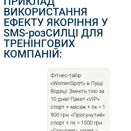
ПРИКЛАД
ВИКОРИСТАННЯ
ЕФЕКТУ ЯКОРІННЯ У
SMS-розСИЛЦІ ДЛЯ
ТРЕНІНГОВИХ
КОМПАНІЙ:
Фітнес-табір
«WomenSport» в Пущі
Водиці. Змініть тіло за
10 днів! Пакет «VIP»:
спорт + масаж + пх = 1
900 грн. «Просунутий»:
спорт + пх = 1500 грн.
«Стандарт»: спорт =