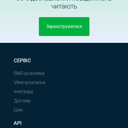
читають
Зареєструватися
СЕРВІС
SMS-розсилка
Viber-розсилка
Інтеграції
Договір
Ціни
API